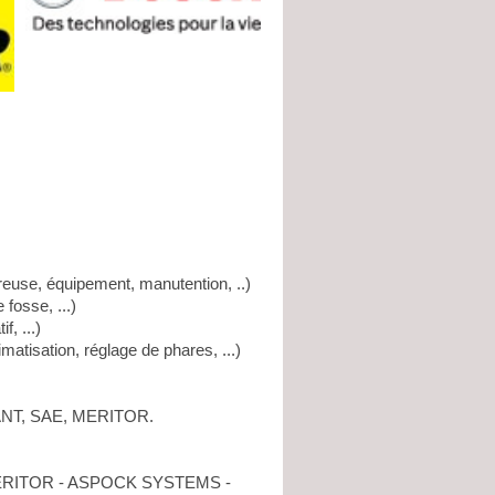
breuse, équipement, manutention, ..)
 fosse, ...)
f, ...)
imatisation, réglage de phares, ...)
GANT, SAE, MERITOR.
MERITOR - ASPOCK SYSTEMS -