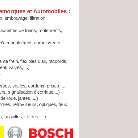
Remorques et Automobiles :
n, embrayage, filtration,
plaquettes de freins, roulements,
es d'accouplement, amortisseurs,
e frein, flexibles d'air, raccords,
nt, valves, ...)
.
osses, socles, cordons, prises, ...
s, signalisation électrique,...)
e roue, jantes, ...)
endres, rétroviseurs, optiques, feux
béquilles, coffres, ...)