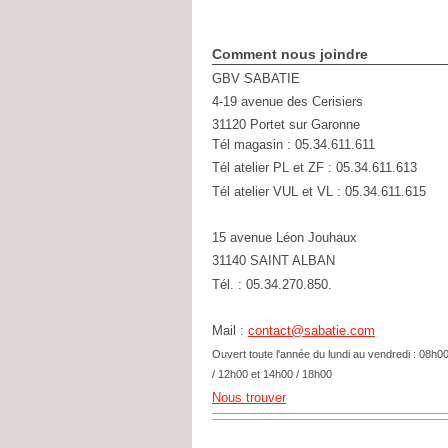
Comment nous joindre
GBV SABATIE
4-19 avenue des Cerisiers
31120
Portet sur Garonne
Tél magasin : 05.34.611.611
Tél atelier PL et ZF : 05.34.611.613
Tél atelier VUL et VL : 05.34.611.615
15 avenue Léon Jouhaux
31140 SAINT ALBAN
Tél. : 05.34.270.850.
Mail :
contact@sabatie.com
Ouvert toute l'année du lundi au vendredi : 08h0
/ 12h00 et 14h00 / 18h00
Nous trouver