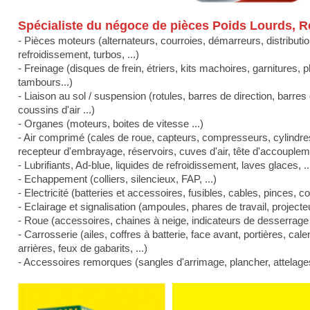
Spécialiste du négoce de pièces Poids Lourds, 
- Pièces moteurs (alternateurs, courroies, démarreurs, distributio
refroidissement, turbos, ...)
- Freinage (disques de frein, étriers, kits machoires, garnitures, 
tambours...)
- Liaison au sol / suspension (rotules, barres de direction, barr
coussins d'air ...)
- Organes (moteurs, boites de vitesse ...)
- Air comprimé (cales de roue, capteurs, compresseurs, cylindres d
recepteur d'embrayage, réservoirs, cuves d'air, tête d'accoupleme
- Lubrifiants, Ad-blue, liquides de refroidissement, laves glaces, ..
- Echappement (colliers, silencieux, FAP, ...)
- Electricité (batteries et accessoires, fusibles, cables, pinces, c
- Eclairage et signalisation (ampoules, phares de travail, projecteur
- Roue (accessoires, chaines à neige, indicateurs de desserrage d
- Carrosserie (ailes, coffres à batterie, face avant, portières, cal
arrières, feux de gabarits, ...)
- Accessoires remorques (sangles d'arrimage, plancher, attelages, 